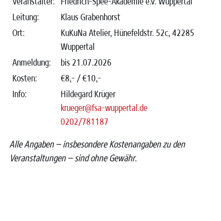
Veranstalter:
Friedrich-Spee-Akademie e.V. Wuppertal
Leitung:
Klaus Grabenhorst
Ort:
KuKuNa Atelier, Hünefeldstr. 52c, 42285
Wuppertal
Anmeldung:
bis 21.07.2026
Kosten:
€8,-
/
€10,-
Info:
Hildegard Krüger
krueger@fsa-wuppertal.de
0202/781187
Alle Angaben – insbesondere Kostenangaben zu den
Veranstaltungen – sind ohne Gewähr.