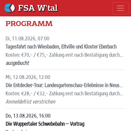
FSA W'tal
PROGRAMM
Di, 11.08.2026, 07:00
Tagesfahrt nach Wiesbaden, Eltville und Kloster Eberbach
Kosten:
€70,-
/
€75,-
Zahlung erst nach Bestätigung durch Überweisung auf FSA Kto. DE61 3305 0000 0000 5318 06, Stichwort "Wiesbaden"
ausgebucht
Mi, 12.08.2026, 12:00
Die Entdecker-Tour: Landesgartenschau-Erlebnisse in Neuss – Führung
Kosten:
€28,-
/
€32,-
Zahlung erst nach Bestätigung durch Überweisung auf FSA Kto. DE61 3305 0000 0000 5318 06, Stichwort "Neuss"
Anmeldefrist verstrichen
Do, 13.08.2026, 16:00
Die Wuppertaler Schwebebahn – Vortrag